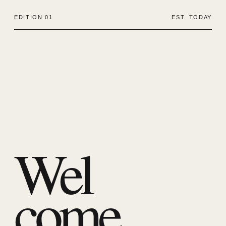
EDITION 01
EST. TODAY
Wel
come.